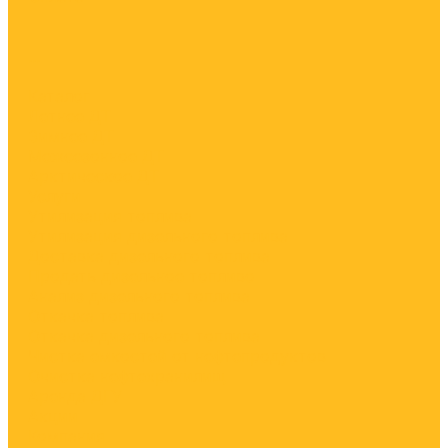
...
Каталог
Летнее ДТ
Зимнее ДТ
Межсезонное ДТ
Арктическое ДТ
Услуги
Утилизация топлива
Утилизация дизельного топлива
Доставка дизельного топлива
Продать дизельное топливо
Анализ дизельного топлива
Откачка топлива
Откачка дизельного топлива
Чистка емкостей от нефтепродуктов
Очистка нефтехранилищ
Аренда ДГУ
Акции
Компания