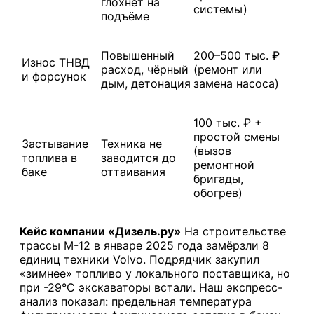
глохнет на
системы)
подъёме
Повышенный
200–500 тыс. ₽
Износ ТНВД
расход, чёрный
(ремонт или
и форсунок
дым, детонация
замена насоса)
100 тыс. ₽ +
простой смены
Застывание
Техника не
(вызов
топлива в
заводится до
ремонтной
баке
оттаивания
бригады,
обогрев)
Кейс компании «Дизель.ру»
На строительстве
трассы М-12 в январе 2025 года замёрзли 8
единиц техники Volvo. Подрядчик закупил
«зимнее» топливо у локального поставщика, но
при -29°C экскаваторы встали. Наш экспресс-
анализ показал: предельная температура