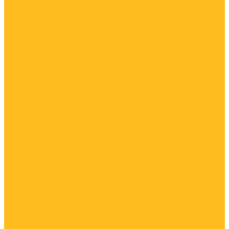
Компания
Блог
Отзывы
Паспорта качества
Как купить
Гарантия
Реквизиты
Контакты
Цены
Калькулятор
Вопрос-ответ
Доставка топлива
Оплата